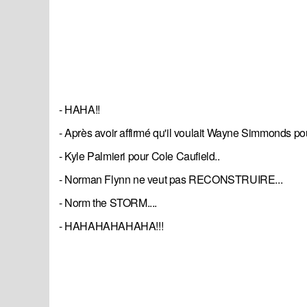
- HAHA!!
- Après avoir affirmé qu'il voulait Wayne Simmonds pou
- Kyle Palmieri pour Cole Caufield..
- Norman Flynn ne veut pas RECONSTRUIRE...
- Norm the STORM....
- HAHAHAHAHAHA!!!