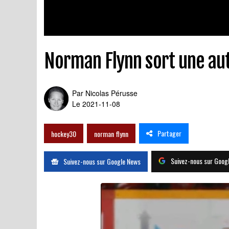
Norman Flynn sort une aut
Par
Nicolas Pérusse
Le 2021-11-08
Partager
hockey30
norman flynn
Suivez-nous sur Goog
Suivez-nous sur Google News