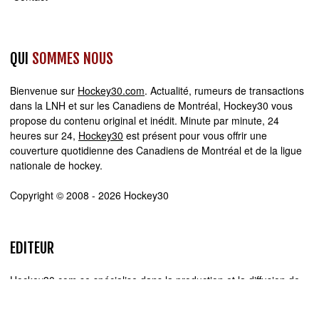
QUI
SOMMES NOUS
Bienvenue sur
Hockey30.com
. Actualité, rumeurs de transactions
dans la LNH et sur les Canadiens de Montréal, Hockey30 vous
propose du contenu original et inédit. Minute par minute, 24
heures sur 24,
Hockey30
est présent pour vous offrir une
couverture quotidienne des Canadiens de Montréal et de la ligue
nationale de hockey.
Copyright © 2008 - 2026 Hockey30
EDITEUR
Hockey30.com se spécialise dans la production et la diffusion de
sites web d'actualité. Chez Hockey30.com, nous écrivons,
produisons et réalisons les projets médiatiques de A à Z.