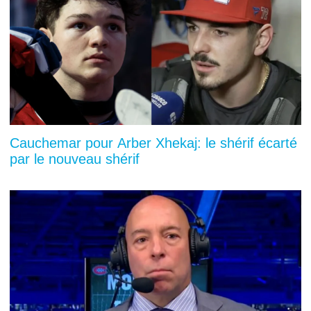
Cauchemar pour Arber Xhekaj: le shérif écarté
par le nouveau shérif