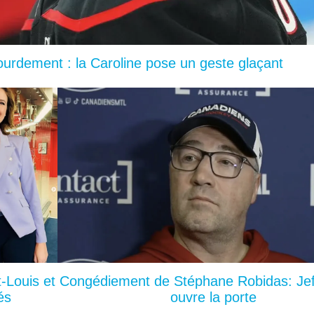
lourdement : la Caroline pose un geste glaçant
-Louis et
Congédiement de Stéphane Robidas: Jef
és
ouvre la porte