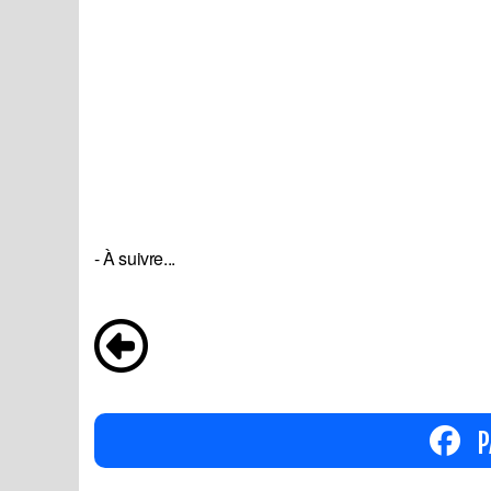
- À suivre...
P