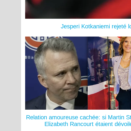
Jesperi Kotkaniemi rejeté 
Relation amoureuse cachée: si Martin St
Elizabeth Rancourt étaient dévoil