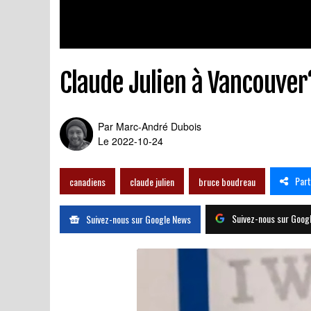
Claude Julien à Vancouver
Par
Marc-André Dubois
Le 2022-10-24
Par
canadiens
claude julien
bruce boudreau
Suivez-nous sur Goog
Suivez-nous sur Google News