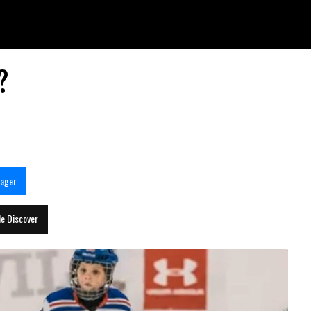
?
tager
le Discover