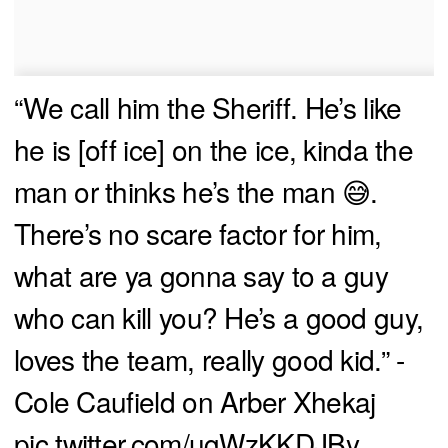
“We call him the Sheriff. He’s like
he is [off ice] on the ice, kinda the
man or thinks he’s the man 😅.
There’s no scare factor for him,
what are ya gonna say to a guy
who can kill you? He’s a good guy,
loves the team, really good kid.” -
Cole Caufield on Arber Xhekaj
pic.twitter.com/ugWzKKDJBy