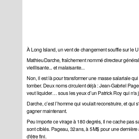
À Long Island, un vent de changement souffle sur le 
Mathieu Darche, fraîchement nommé directeur général de
vieillisante... et malaisante...
Non, il est là pour transformer une masse salariale qu
tomber. Deux noms circulent déjà : Jean‑Gabriel Page
veut liquider… sous les yeux d’un Patrick Roy qui n'a 
Darche, c’est l’homme qui voulait reconstruire, et qui s
gagner maintenant.
Peu importe ce virage à 180 degrés, il ne cache pas sa
sont ciblés. Pageau, 32 ans, à 5 M$ pour une dernière 
d'être fini.