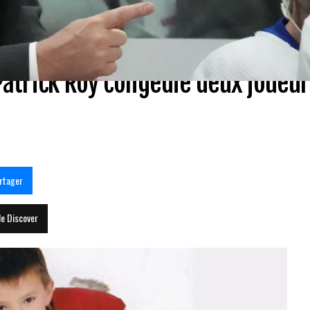
Patrick Roy congédie deux joueur
rtager
le Discover