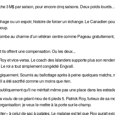
poche 3 M$ par saison, pour encore cinq saisons. Deux poids lourds
hage ou un espoir, histoire de forcer un échange. Le Canadien pourr
coup.
ccombe au charme d’un vétéran centre comme Pageau gratuitement,
it ils offrent une compensation. Ou les deux...
ck Roy et vice-versa. Le coach des Islanders supporte plus son rende
Le roi a tout simplement congédié Engvall.
ologiquement. Soumis au ballottage après à peine quelques matchs, 
all a été sacrifié comme un moins que rien.
é publiquement qu'il ne méritait même pas une place dans les estrad
a voulu de ce géant mou de 6 pieds 5. Patrick Roy, furieux de sa m
ganisation: je veux le mettre à la porte sur-le-champ.
iter » à celui de sac à patates. Le malaise est tel que Roy aurait ex