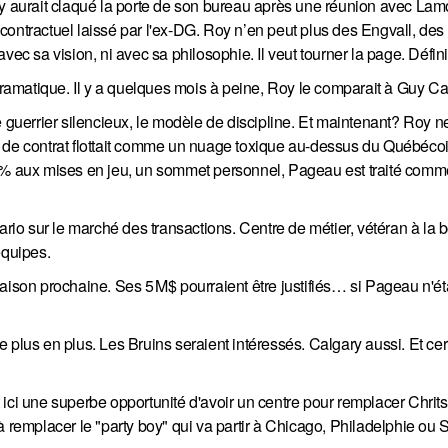
oy aurait claqué la porte de son bureau après une réunion avec Lamo
contractuel laissé par l'ex-DG. Roy n’en peut plus des Engvall, de
vec sa vision, ni avec sa philosophie. Il veut tourner la page. Défin
ramatique. Il y a quelques mois à peine, Roy le comparait à Guy C
 le guerrier silencieux, le modèle de discipline. Et maintenant? Roy ne
t de contrat flottait comme un nuage toxique au-dessus du Québéco
6 % aux mises en jeu, un sommet personnel, Pageau est traité com
nario sur le marché des transactions. Centre de métier, vétéran à la
équipes.
aison prochaine. Ses 5 M$ pourraient être justifiés… si Pageau n'ét
 plus en plus. Les Bruins seraient intéressés. Calgary aussi. Et cer
ici une superbe opportunité d'avoir un centre pour remplacer Chrits
 remplacer le "party boy" qui va partir à Chicago, Philadelphie ou S