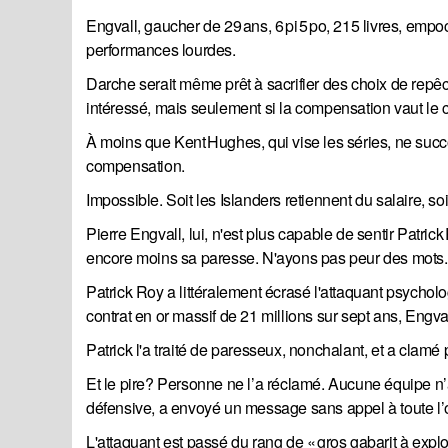
Engvall, gaucher de 29 ans, 6 pi 5 po, 215 livres, em
performances lourdes.
Darche serait même prêt à sacrifier des choix de repêc
intéressé, mais seulement si la compensation vaut le 
À moins que Kent Hughes, qui vise les séries, ne su
compensation.
Impossible. Soit les Islanders retiennent du salaire, so
Pierre Engvall, lui, n'est plus capable de sentir Patri
encore moins sa paresse. N'ayons pas peur des mots. 
Patrick Roy a littéralement écrasé l'attaquant psych
contrat en or massif de 21 millions sur sept ans, Engv
Patrick l'a traité de paresseux, nonchalant, et a clam
Et le pire? Personne ne l’a réclamé. Aucune équipe n’
défensive, a envoyé un message sans appel à toute l’or
L'attaquant est passé du rang de « gros gabarit à explo