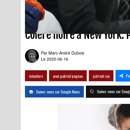
Colère noire à New York: 
Par
Marc-André Dubois
Le 2025-06-16
Pa
islanders
jean gabriel pageau
patrick roy
Suivez-nous sur Goog
Suivez-nous sur Google News