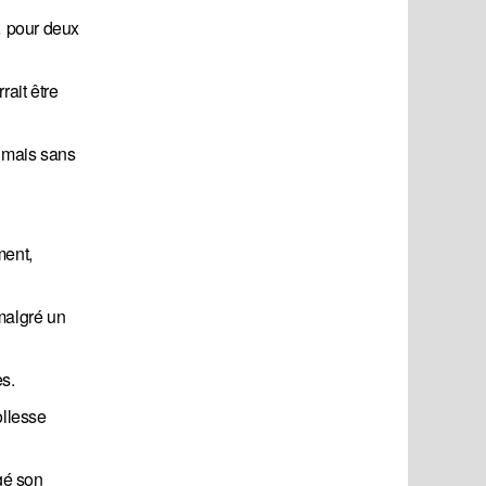
… pour deux
ait être
 mais sans
ment,
malgré un
es.
ollesse
igé son