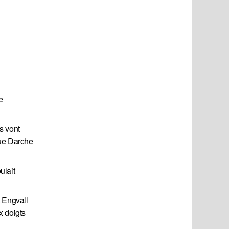
e
s vont
que Darche
ulait
t Engvall
x doigts