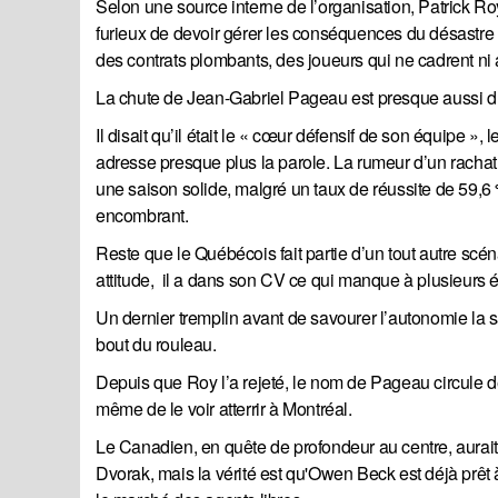
Selon une source interne de l’organisation, Patrick R
furieux de devoir gérer les conséquences du désastre 
des contrats plombants, des joueurs qui ne cadrent ni a
La chute de Jean-Gabriel Pageau est presque aussi d
Il disait qu’il était le « cœur défensif de son équipe »,
adresse presque plus la parole. La rumeur d’un racha
une saison solide, malgré un taux de réussite de 59,
encombrant.
Reste que le Québécois fait partie d’un tout autre scé
attitude, il a dans son CV ce qui manque à plusieurs 
Un dernier tremplin avant de savourer l’autonomie la s
bout du rouleau.
Depuis que Roy l’a rejeté, le nom de Pageau circule de
même de le voir atterrir à Montréal.
Le Canadien, en quête de profondeur au centre, aurait 
Dvorak, mais la vérité est qu'Owen Beck est déjà prêt à