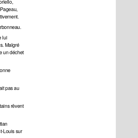
riello,
s Pageau,
itivement.
arbonneau.
 lui
is. Malgré
me un déchet
 bonne
ait pas au
tains rêvent
tian
t-Louis sur