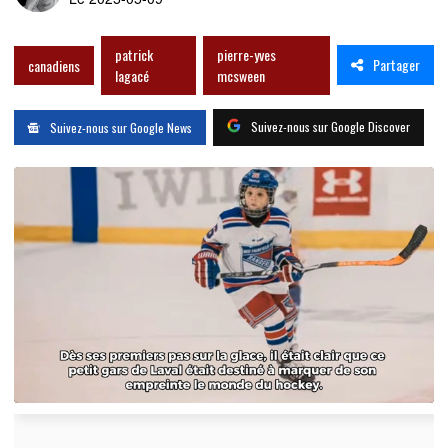
patrick
pierre-yves
Partager
canadiens
lagacé
mcsween
Suivez-nous sur Google Discover
Suivez-nous sur Google News