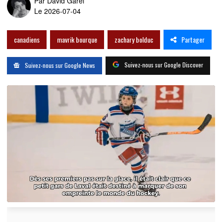
Par
David Garel
Le 2026-07-04
Partager
canadiens
mavrik bourque
zachary bolduc
Suivez-nous sur Google Discover
Suivez-nous sur Google News