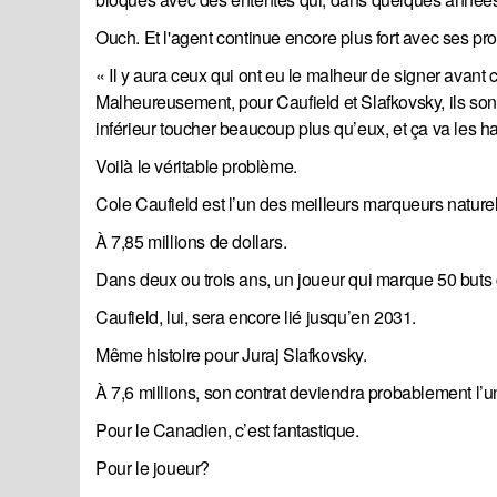
Ouch. Et l'agent continue encore plus fort avec ses pro
« Il y aura ceux qui ont eu le malheur de signer avant c
Malheureusement, pour Caufield et Slafkovsky, ils sont
inférieur toucher beaucoup plus qu’eux, et ça va les 
Voilà le véritable problème.
Cole Caufield est l’un des meilleurs marqueurs nature
À 7,85 millions de dollars.
Dans deux ou trois ans, un joueur qui marque 50 buts
Caufield, lui, sera encore lié jusqu’en 2031.
Même histoire pour Juraj Slafkovsky.
À 7,6 millions, son contrat deviendra probablement l’u
Pour le Canadien, c’est fantastique.
Pour le joueur?