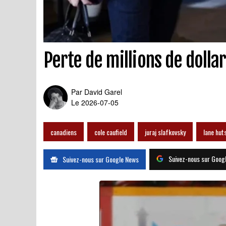
Perte de millions de dollar
Par
David Garel
Le 2026-07-05
canadiens
cole caufield
juraj slafkovsky
lane hut
Suivez-nous sur Goog
Suivez-nous sur Google News