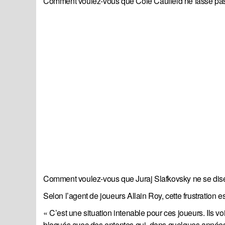
Comment voulez-vous que Cole Caufield ne fasse pas
Comment voulez-vous que Juraj Slafkovsky ne se dise p
Selon l’agent de joueurs Allain Roy, cette frustration es
« C’est une situation intenable pour ces joueurs. Ils v
bloqués avec des ententes qui, dans quelques années, 