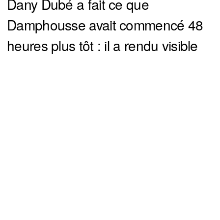
Dany Dubé a fait ce que
Damphousse avait commencé 48
heures plus tôt : il a rendu visible
une décision déjà prise derrière les
murs du Centre Bell.
You can close this ad in 5 seconds
Quand les deux analystes les plus
respectés de TVA Sports, proches
de l’organisation, avancent la
même conclusion…
Ad