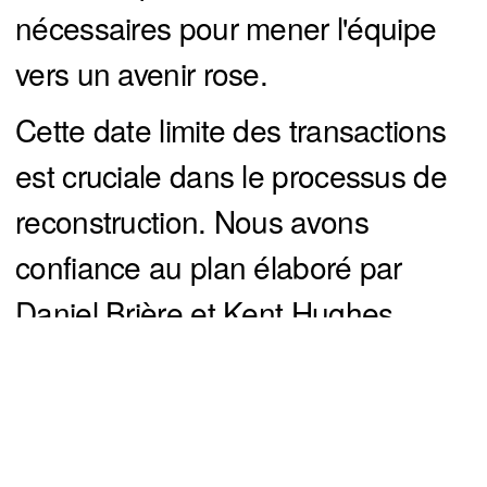
nécessaires pour mener l'équipe
vers un avenir rose.
Cette date limite des transactions
est cruciale dans le processus de
reconstruction. Nous avons
confiance au plan élaboré par
Daniel Brière et Kent Hughes.
Nous croyons en leur capacité à
faire des choix difficiles lors de
cette date limite des transactions
You can close this ad in 5 seconds