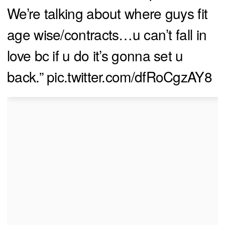
We’re talking about where guys fit
age wise/contracts…u can’t fall in
love bc if u do it’s gonna set u
back.”
pic.twitter.com/dfRoCgzAY8