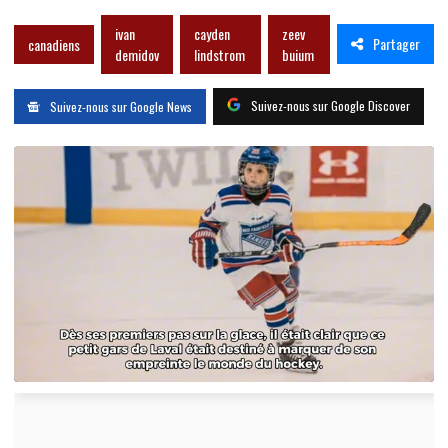
ivan
cayden
zeev
Partager
canadiens
demidov
lindstrom
buium
Suivez-nous sur Google Discover
Suivez-nous sur Google News