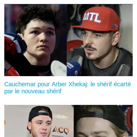
Cauchemar pour Arber Xhekaj: le shérif écarté
par le nouveau shérif