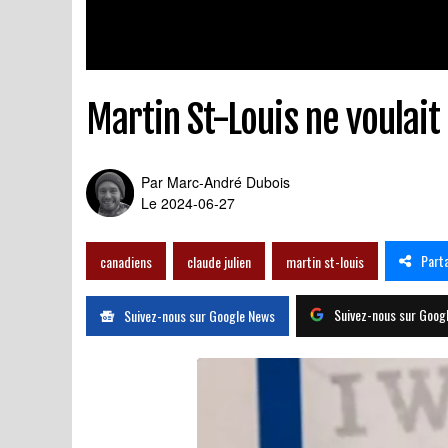
Martin St-Louis ne voulait
Par
Marc-André Dubois
Le 2024-06-27
Part
canadiens
claude julien
martin st-louis
Suivez-nous sur Goog
Suivez-nous sur Google News