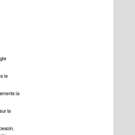
agie
s le
nements la
sur la
besoin,