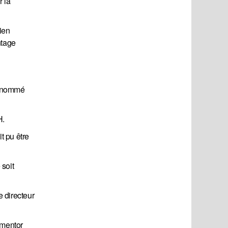
r la
ien
ntage
é nommé
H.
t pu être
 soit
e directeur
 mentor