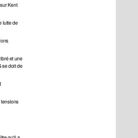
 sur Kent
 lutte de
ions
ibré et une
G se doit de
t
s tensions
tre qu'il a