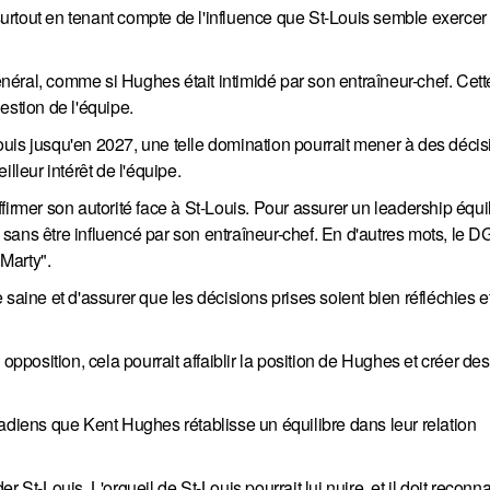
 surtout en tenant compte de l'influence que St-Louis semble exercer
général, comme si Hughes était intimidé par son entraîneur-chef. Cette
estion de l'équipe.
uis jusqu'en 2027, une telle domination pourrait mener à des décis
lleur intérêt de l'équipe.
firmer son autorité face à St-Louis. Pour assurer un leadership équil
é sans être influencé par son entraîneur-chef. En d'autres mots, le D
Marty".
saine et d'assurer que les décisions prises soient bien réfléchies e
opposition, cela pourrait affaiblir la position de Hughes et créer de
Canadiens que Kent Hughes rétablisse un équilibre dans leur relation
St-Louis. L'orgueil de St-Louis pourrait lui nuire, et il doit reconnaî