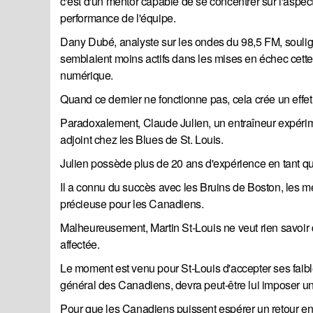
c'est d'un mentor capable de se concentrer sur l'aspect
performance de l'équipe.
Dany Dubé, analyste sur les ondes du 98,5 FM, soulig
semblaient moins actifs dans les mises en échec cett
numérique.
Quand ce dernier ne fonctionne pas, cela crée un effet 
Paradoxalement, Claude Julien, un entraîneur expéri
adjoint chez les Blues de St. Louis.
Julien possède plus de 20 ans d'expérience en tant qu
Il a connu du succès avec les Bruins de Boston, les me
précieuse pour les Canadiens.
Malheureusement, Martin St-Louis ne veut rien savoir d
affectée.
Le moment est venu pour St-Louis d'accepter ses faible
général des Canadiens, devra peut-être lui imposer u
Pour que les Canadiens puissent espérer un retour en sé