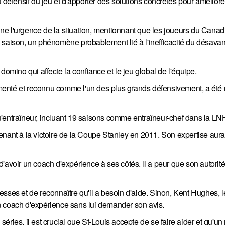
 défensif du jeu et d'apporter des solutions concrètes pour améliore
ne l'urgence de la situation, mentionnant que les joueurs du Canad
e saison, un phénomène probablement lié à l'inefficacité du désava
domino qui affecte la confiance et le jeu global de l'équipe.
menté et reconnu comme l'un des plus grands défensivement, a ét
'entraîneur, incluant 19 saisons comme entraîneur-chef dans la LN
nant à la victoire de la Coupe Stanley en 2011. Son expertise aurai
'avoir un coach d'expérience à ses côtés. Il a peur que son autorité
sses et de reconnaître qu'il a besoin d'aide. Sinon, Kent Hughes, l
n coach d'expérience sans lui demander son avis.
ries, il est crucial que St-Louis accepte de se faire aider et qu'un