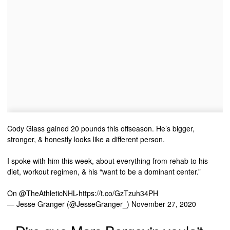
Cody Glass gained 20 pounds this offseason. He’s bigger,
stronger, & honestly looks like a different person.
I spoke with him this week, about everything from rehab to his
diet, workout regimen, & his “want to be a dominant center.”
On
@TheAthleticNHL
-
https://t.co/GzTzuh34PH
— Jesse Granger (@JesseGranger_)
November 27, 2020