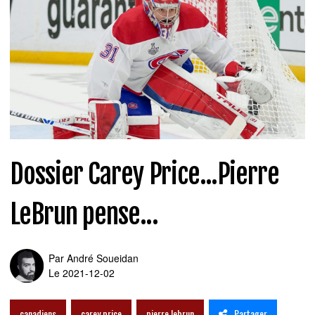
Dossier Carey Price...Pierre
LeBrun pense...
Par
André Soueidan
Le 2021-12-02
Partager
canadiens
carey price
pierre lebrun