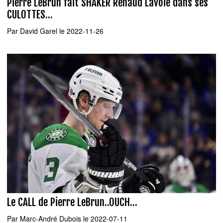
Pierre LeBrun fait SHAKER Renaud Lavoie dans ses
CULOTTES...
Par
David Garel
le 2022-11-26
Le CALL de Pierre LeBrun..OUCH...
Par
Marc-André Dubois
le 2022-07-11