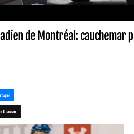
anadien de Montréal: cauchemar 
rtager
le Discover