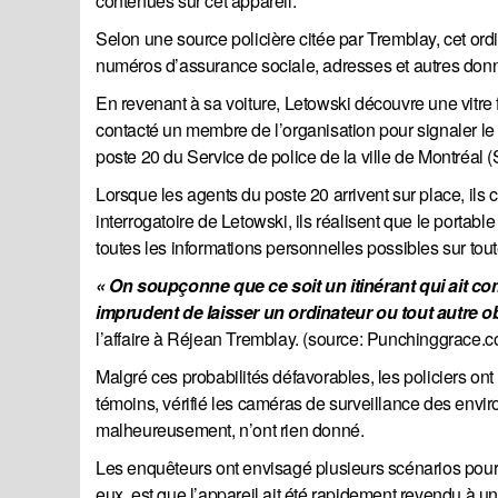
contenues sur cet appareil.
Selon une source policière citée par Tremblay, cet ord
numéros d’assurance sociale, adresses et autres don
En revenant à sa voiture, Letowski découvre une vitre 
contacté un membre de l’organisation pour signaler le vol
poste 20 du Service de police de la ville de Montréal
Lorsque les agents du poste 20 arrivent sur place, ils
interrogatoire de Letowski, ils réalisent que le porta
toutes les informations personnelles possibles sur tou
« On soupçonne que ce soit un itinérant qui ait comm
imprudent de laisser un ordinateur ou tout autre ob
l’affaire à Réjean Tremblay. (source: Punchinggrace.
Malgré ces probabilités défavorables, les policiers ont t
témoins, vérifié les caméras de surveillance des environ
malheureusement, n’ont rien donné.
Les enquêteurs ont envisagé plusieurs scénarios pour e
eux, est que l’appareil ait été rapidement revendu à un