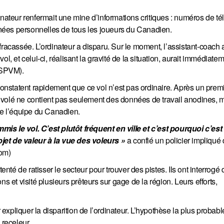
inateur renfermait une mine d’informations critiques : numéros de t
nées personnelles de tous les joueurs du Canadien.
fracassée. L’ordinateur a disparu. Sur le moment, l’assistant-coach a
, et celui-ci, réalisant la gravité de la situation, aurait immédiatem
 (SPVM).
 constatent rapidement que ce vol n’est pas ordinaire. Après un prem
ble volé ne contient pas seulement des données de travail anodines, 
te l’équipe du Canadien.
is le vol. C’est plutôt fréquent en ville et c’est pourquoi c’est 
jet de valeur à la vue des voleurs »
a confié un policier impliqué
com)
enté de ratisser le secteur pour trouver des pistes. Ils ont interrogé
s et visité plusieurs prêteurs sur gage de la région. Leurs efforts,
xpliquer la disparition de l’ordinateur. L’hypothèse la plus probabl
 receleur.