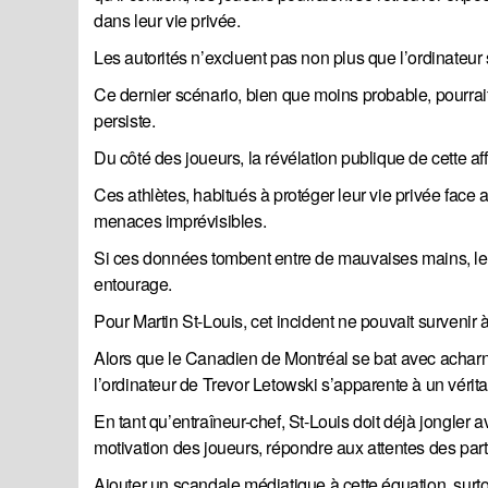
dans leur vie privée.
Les autorités n’excluent pas non plus que l’ordinateur 
Ce dernier scénario, bien que moins probable, pourrait l
persiste.
Du côté des joueurs, la révélation publique de cette af
Ces athlètes, habitués à protéger leur vie privée fac
menaces imprévisibles.
Si ces données tombent entre de mauvaises mains, les
entourage.
Pour Martin St-Louis, cet incident ne pouvait survenir
Alors que le Canadien de Montréal se bat avec acharn
l’ordinateur de Trevor Letowski s’apparente à un véri
En tant qu’entraîneur-chef, St-Louis doit déjà jongler a
motivation des joueurs, répondre aux attentes des part
Ajouter un scandale médiatique à cette équation, surt