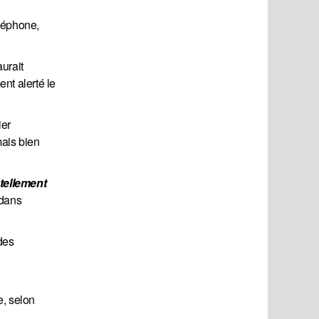
éléphone,
urait
ent alerté le
ier
mais bien
tellement 
 dans
 des
e, selon