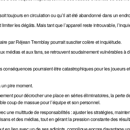
soit toujours en circulation ou qu’il ait été abandonné dans un endro
imiter les dégâts. Mais tant que l’appareil reste introuvable, l’inqu
faire par Réjean Tremblay pourrait susciter colère et inquiétude.
e aux médias et aux fans, se retrouvent soudainement vulnérables à 
 conséquences pourraient être catastrophiques pour les joueurs et
 à un pire moment.
ement pour décrocher une place en séries éliminatoires, la perte d
table coup de massue pour l’équipe et son personnel.
vec une multitude de responsabilités : ajuster les stratégies, mainten
isans et des médias, tout en gérant la pression constante des résult
out en lien avec un de ses adjoints, complique encore davantage u