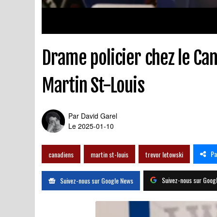
Drame policier chez le C
Martin St-Louis
Par
David Garel
Le 2025-01-10
Pa
canadiens
martin st-louis
trevor letowski
Suivez-nous sur Goog
Suivez-nous sur Google News