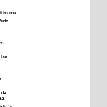
it inconnu.
iétude
des
 leur
e
ir la
ats.
ne tâche