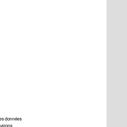
 des données
rusions