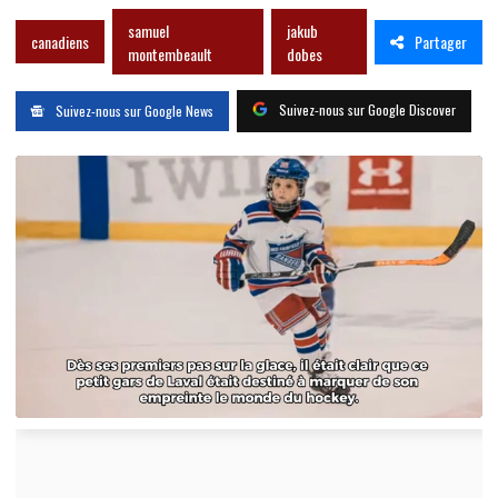
samuel
jakub
Partager
canadiens
montembeault
dobes
Suivez-nous sur Google Discover
Suivez-nous sur Google News