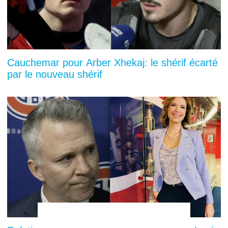
Cauchemar pour Arber Xhekaj: le shérif écarté
par le nouveau shérif