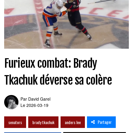
Furieux combat: Brady
Tkachuk déverse sa colère
Par
David Garel
Le 2026-03-19
Partager
senators
brady tkachuk
anders lee