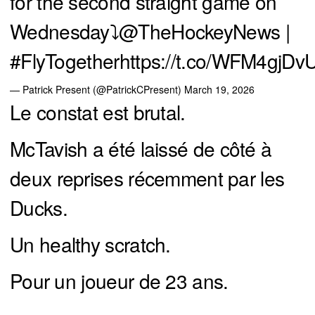
for the second straight game on
Wednesday⤵️
@TheHockeyNews
|
#FlyTogether
https://t.co/WFM4gjDv
— Patrick Present (@PatrickCPresent)
March 19, 2026
Le constat est brutal.
McTavish a été laissé de côté à
deux reprises récemment par les
Ducks.
Un healthy scratch.
Pour un joueur de 23 ans.