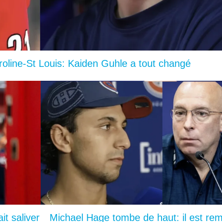
oline-St Louis: Kaiden Guhle a tout changé
it saliver
Michael Hage tombe de haut: il est rem