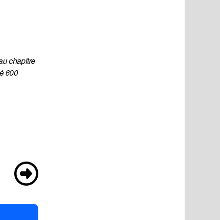
u chapitre 
é 600 