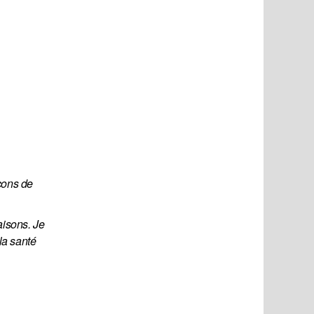
çons de 
isons. Je 
la santé 