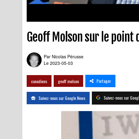
Geoff Molson sur le poin
Par
Nicolas Pérusse
Le 2023-05-03
Partager
canadiens
geoff molson
Suivez-nous sur Goog
Suivez-nous sur Google News