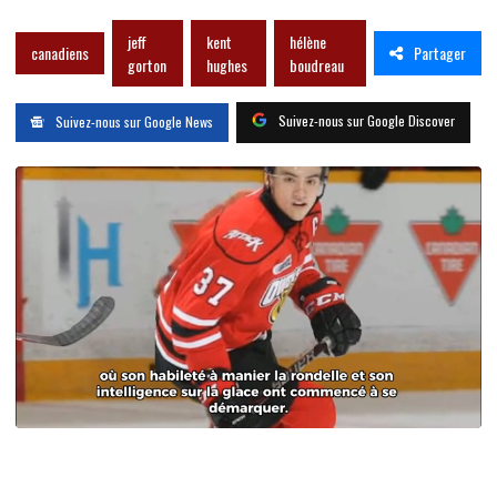
jeff
kent
hélène
Partager
canadiens
gorton
hughes
boudreau
Suivez-nous sur Google Discover
Suivez-nous sur Google News