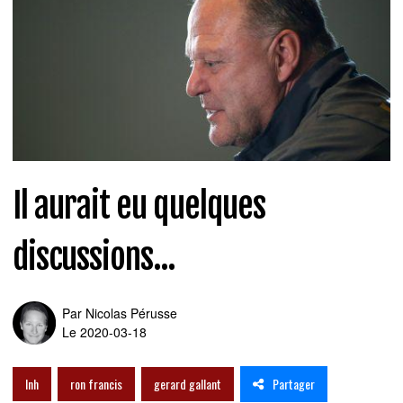
Il aurait eu quelques
discussions...
Par
Nicolas Pérusse
Le 2020-03-18
Partager
lnh
ron francis
gerard gallant