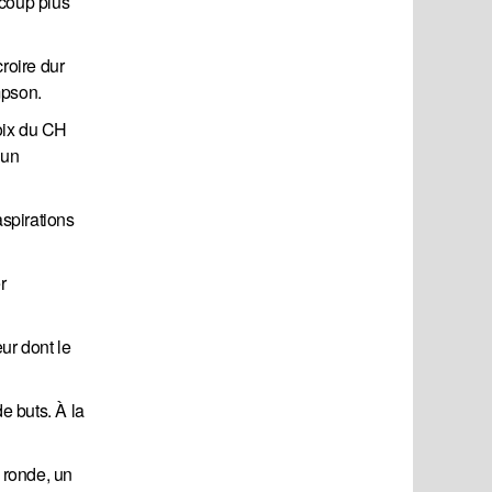
ucoup plus
croire dur
mpson.
hoix du CH
 un
aspirations
r
ur dont le
 buts. À la
 ronde, un