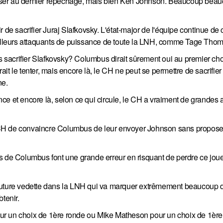
t viser au dernier repêchage, mais bien Ken Johnson. Beaucoup bea
 de sacrifier Juraj Slafkovsky. L'état-major de l'équipe continue de 
meilleurs attaquants de puissance de toute la LNH, comme Tage Tho
ns sacrifier Slafkovsky? Columbus dirait sûrement oui au premier c
t le tenter, mais encore là, le CH ne peut se permettre de sacrifier
ne.
e et encore là, selon ce qui circule, le CH a vraiment de grandes 
 le CH de convaincre Columbus de leur envoyer Johnson sans propose
s de Columbus font une grande erreur en risquant de perdre ce joue
ure vedette dans la LNH qui va marquer extrêmement beaucoup de
tenir.
ur un choix de 1ère ronde ou Mike Matheson pour un choix de 1ère