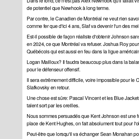
Dans le fond, ce n'est pas Alex Newhook qu'il fallai
de potentiel que Newhook à long terme.
Par contre, le Canadien de Montréal ne veut rien savoir
comme fer que d'ici 4 ans, Slaf va devenir l'un des 
Est-il possible de façon réaliste d'obtenir Johnson sa
en 2024, ce que Montréal va refuser. Joshua Roy pourrai
Québécois qui est aussi en feu dans la ligue américai
Logan Mailloux? Il faudra beaucoup plus dans la balanc
pour le défenseur offensif.
Il sera extrêmement difficile, voire impossible pour
Slafkovsky en retour.
Une chose est sûre: Pascal Vincent et les Blue Jacket
talent sort par les oreilles.
Nous sommes persuadés que Kent Johnson est une fut
place de Kent Hughes, on fait absolument tout pour l'ob
Peut-être que lorsqu'il va échanger Sean Monahan po