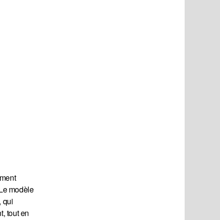
ument
. Le modèle
 qui
t, tout en