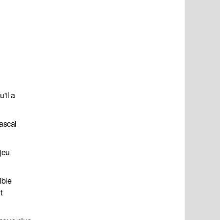
'il a
Pascal
 jeu
ible
t