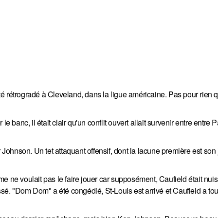
 rétrogradé à Cleveland, dans la ligue américaine. Pas pour rien qu
e banc, il était clair qu'un conflit ouvert allait survenir entre entre 
r Johnson. Un tet attaquant offensif, dont la lacune première est son
e voulait pas le faire jouer car supposément, Caufield était nuis
ssé. "Dom Dom" a été congédié, St-Louis est arrivé et Caufield a tou