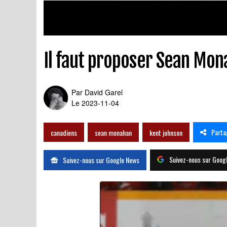
Il faut proposer Sean Mon
Par
David Garel
Le 2023-11-04
Parta
canadiens
sean monahan
kent johnson
Suivez-nous sur Goog
Suivez-nous sur Google News