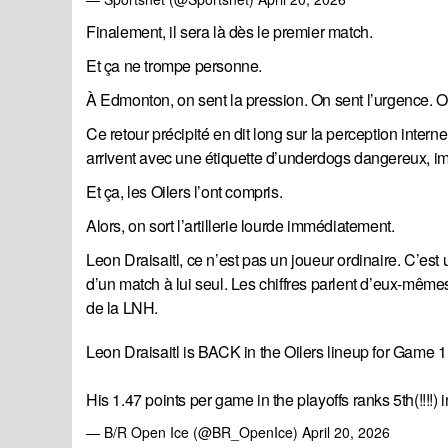
Finalement, il sera là dès le premier match.
Et ça ne trompe personne.
À Edmonton, on sent la pression. On sent l’urgence. On
Ce retour précipité en dit long sur la perception intern
arrivent avec une étiquette d’underdogs dangereux, i
Et ça, les Oilers l’ont compris.
Alors, on sort l’artillerie lourde immédiatement.
Leon Draisaitl, ce n’est pas un joueur ordinaire. C’est
d’un match à lui seul. Les chiffres parlent d’eux-mêmes
de la LNH.
Leon Draisaitl is BACK in the Oilers lineup for Game 
His 1.47 points per game in the playoffs ranks 5th(!!!!)
— B/R Open Ice (@BR_OpenIce)
April 20, 2026