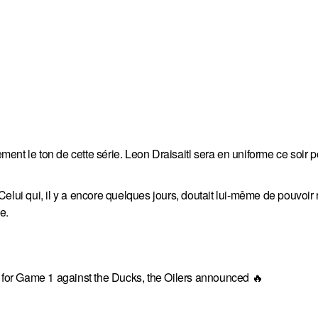
nt le ton de cette série. Leon Draisaitl sera en uniforme ce soir p
elui qui, il y a encore quelques jours, doutait lui-même de pouvoir 
e.
e for Game 1 against the Ducks, the Oilers announced 🔥