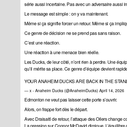
série aussi incertaine. Pas avec un adversaire aussi i
Le message est simple : on y va maintenant.
Même si ça signifie forcer un retour. Même si ça impliq
Ce genre de décision ne se prend pas sans raison.
C’est une réaction.
Une réaction à une menace bien réelle.
Les Ducks, de leur côté, n’ont rien à perdre. Une équip
qu’il mérite sa place. Ce genre d’équipe devient rapid
YOUR ANAHEIM DUCKS ARE BACK IN THE STANL
— x - Anaheim Ducks (@AnaheimDucks)
April 14, 2026
Edmonton ne veut pas laisser cette porte s’ouvrir.
Alors, on frappe fort dès le départ.
Avec Draisaitl de retour, l’attaque des Oilers chang
La pression sur Connor McDavid diminue. L’équilibre d