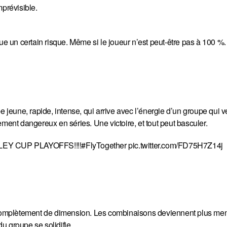
mprévisible.
ue un certain risque. Même si le joueur n’est peut-être pas à 100 %.
e jeune, rapide, intense, qui arrive avec l’énergie d’un groupe qui 
ement dangereux en séries. Une victoire, et tout peut basculer.
EY CUP PLAYOFFS!!!!
#FlyTogether
pic.twitter.com/FD75H7Z14j
e complètement de dimension. Les combinaisons deviennent plus me
u groupe se solidifie.