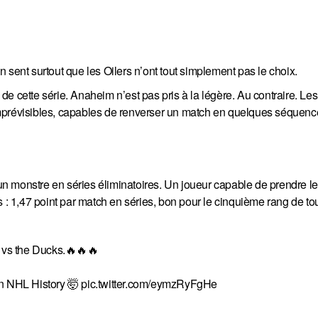
 sent surtout que les Oilers n’ont tout simplement pas le choix.
e de cette série. Anaheim n’est pas pris à la légère. Au contraire. L
mprévisibles, capables de renverser un match en quelques séquenc
 un monstre en séries éliminatoires. Un joueur capable de prendre le
 : 1,47 point par match en séries, bon pour le cinquième rang de tout
1 vs the Ducks.🔥🔥🔥
 in NHL History 🤯
pic.twitter.com/eymzRyFgHe