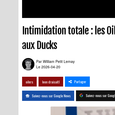
Intimidation totale : les O
aux Ducks
Par
William Petit Lemay
Le 2026-04-20
Partager
oilers
leon draisaitl
Suivez-nous sur Goog
Suivez-nous sur Google News