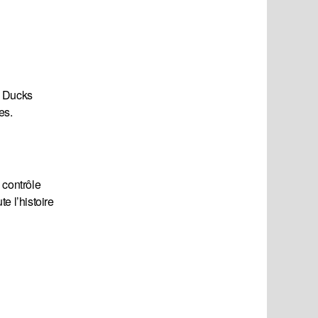
es Ducks
es.
 contrôle
e l’histoire