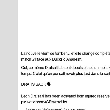
La nouvelle vient de tomber… et elle change complèteme
match #1 face aux Ducks d’Anaheim.
Oui, ce même Draisaitl absent depuis plus d’un mois. C
temps. Celui qu’on pensait revoir plus tard dans la séri
DRAI IS BACK 🗣️
Leon Draisaitl has been activated from injured reserv
pic.twitter.com/iGBtwnsaUw
— Sportsnet (@Sportsnet)
April 20, 2026