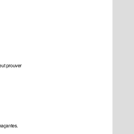
veut prouver
naçantes.