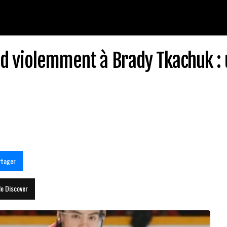
nd violemment à Brady Tkachuk :
rtager
le Discover