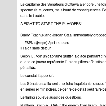
Le capitaine des Sénateurs d’Ottawa a encore une fois 
spectaculaire, certes, mais lourd de conséquences. Berg
dans le trouble.
A FIGHT TO START THE PLAYOFFS‼️
Brady Tkachuk and Jordan Staal immediately dropped
— ESPN (@espn)
April 18, 2026
Il l’a dit sans détour.
Selon lui, voir un capitaine quitter la glace pendant 
quand ce joueur représente l’un des piliers offensifs
pénalités.
Le constat frappe fort.
Les Sénateurs affichent une fiche inquiétante lorsque 
en séries éliminatoires, ce genre de détail peut faire
Le timing soulève aussi des questions.
Matthew Tkachuk LOVED the energy from Brady Tkachu