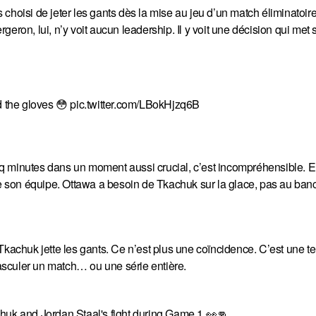
choisi de jeter les gants dès la mise au jeu d’un match éliminatoir
eron, lui, n’y voit aucun leadership. Il y voit une décision qui met
 the gloves 😳
pic.twitter.com/LBokHjzq6B
cinq minutes dans un moment aussi crucial, c’est incompréhensible. 
 de son équipe. Ottawa a besoin de Tkachuk sur la glace, pas au ban
Tkachuk jette les gants. Ce n’est plus une coïncidence. C’est une t
 basculer un match… ou une série entière.
k and Jordan Staal's fight during Game 1 👀👊