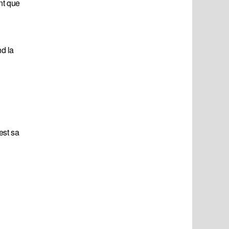
nt que
nd la
est sa