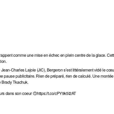
frappent comme une mise en échec en plein centre de la glace. Cette
ion.
e Jean-Charles Lajoie (JiC), Bergeron s’est littéralement vidé le cœ
une pause publicitaire. Rien de préparé, rien de calculé. Une montée
de Brady Tkachuk.
urs dans son coeur 🙃
https://t.co/cPY9k5I2AT