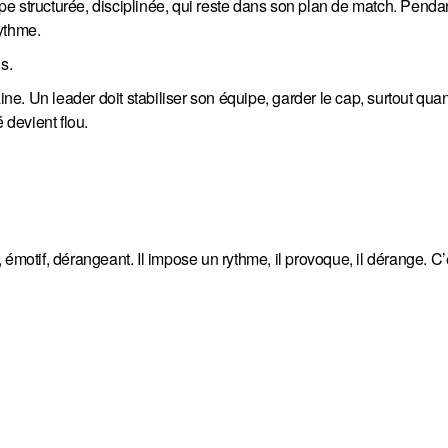
e structurée, disciplinée, qui reste dans son plan de match. Penda
ythme.
s.
ine. Un leader doit stabiliser son équipe, garder le cap, surtout qua
devient flou.
émotif, dérangeant. Il impose un rythme, il provoque, il dérange. C’