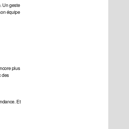
e. Un geste
 son équipe
Encore plus
c des
endance. Et