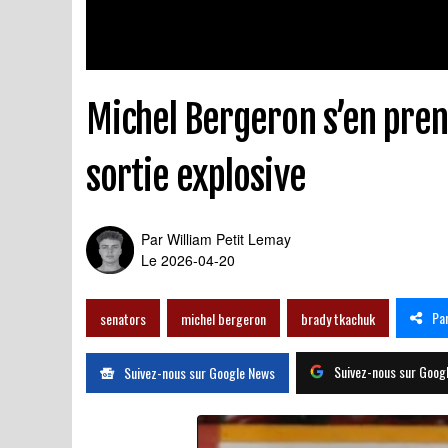
Michel Bergeron s’en pre
sortie explosive
Par
William Petit Lemay
Le 2026-04-20
Pa
senators
michel bergeron
brady tkachuk
Suivez-nous sur Goog
Suivez-nous sur Google News