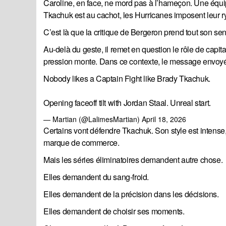
Caroline, en face, ne mord pas à l’hameçon. Une équip
Tkachuk est au cachot, les Hurricanes imposent leur r
C’est là que la critique de Bergeron prend tout son sen
Au-delà du geste, il remet en question le rôle de capita
pression monte. Dans ce contexte, le message envoyé 
Nobody likes a Captain Fight like Brady Tkachuk.
Opening faceoff tilt with Jordan Staal. Unreal start.
— Martian (@LalimesMartian)
April 18, 2026
Certains vont défendre Tkachuk. Son style est intense, 
marque de commerce.
Mais les séries éliminatoires demandent autre chose.
Elles demandent du sang-froid.
Elles demandent de la précision dans les décisions.
Elles demandent de choisir ses moments.