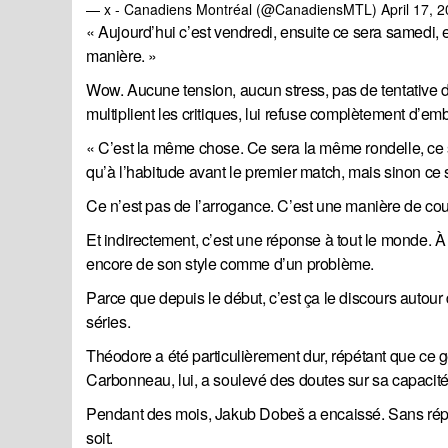
— x - Canadiens Montréal (@CanadiensMTL)
April 17, 
« Aujourd’hui c’est vendredi, ensuite ce sera samedi,
manière. »
Wow. Aucune tension, aucun stress, pas de tentative d
multiplient les critiques, lui refuse complètement d’em
« C’est la même chose. Ce sera la même rondelle, ce 
qu’à l’habitude avant le premier match, mais sinon ce
Ce n’est pas de l’arrogance. C’est une manière de couper
Et indirectement, c’est une réponse à tout le monde. À 
encore de son style comme d’un problème.
Parce que depuis le début, c’est ça le discours autour
séries.
Théodore a été particulièrement dur, répétant que ce g
Carbonneau, lui, a soulevé des doutes sur sa capacité
Pendant des mois, Jakub Dobeš a encaissé. Sans répond
soit.