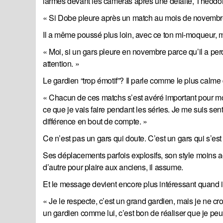
larmes devant les caméras après une défaite, Théodore
« Si Dobe pleure après un match au mois de novembre,
Il a même poussé plus loin, avec ce ton mi-moqueur, m
« Moi, si un gars pleure en novembre parce qu’il a perdu
attention. »
Le gardien “trop émotif”? Il parle comme le plus calme
« Chacun de ces matchs s’est avéré important pour moi
ce que je vais faire pendant les séries. Je me suis sen
différence en bout de compte. »
Ce n’est pas un gars qui doute. C’est un gars qui s’est 
Ses déplacements parfois explosifs, son style moins ac
d’autre pour plaire aux anciens, il assume.
Et le message devient encore plus intéressant quand il 
« Je le respecte, c’est un grand gardien, mais je ne cro
un gardien comme lui, c’est bon de réaliser que je peux