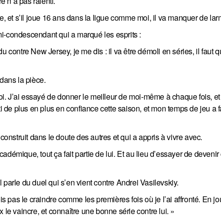
 n’a pas ralenti.
 et s’il joue 16 ans dans la ligue comme moi, il va manquer de lar
i-condescendant qui a marqué les esprits :
 contre New Jersey, je me dis : il va être démoli en séries, il faut qu
 dans la pièce.
. J’ai essayé de donner le meilleur de moi-même à chaque fois, et 
ti de plus en plus en confiance cette saison, et mon temps de jeu a f
construit dans le doute des autres et qui a appris à vivre avec.
adémique, tout ça fait partie de lui. Et au lieu d’essayer de deveni
parle du duel qui s’en vient contre Andrei Vasilevskiy.
is pas le craindre comme les premières fois où je l’ai affronté. En j
 le vaincre, et connaître une bonne série contre lui. »