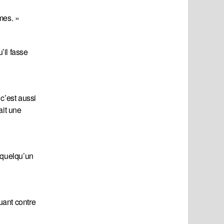
mes. »
’il fasse
c’est aussi
ait une
r quelqu’un
ouant contre