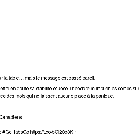
ur la table… mais le message est passé pareil.
 en doute sa stabilité et José Théodore multiplier les sorties sur
avec des mots qui ne laissent aucune place à la panique.
s Canadiens
ce
#GoHabsGo
https://t.co/bOI23b8KI1