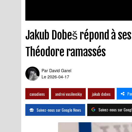
Jakub Dobeš répond à ses
Théodore ramassés
Par
David Garel
Le 2026-04-17
Pa
canadiens
andrei vasilevskiy
jakub dobes
Suivez-nous sur Goog
Suivez-nous sur Google News