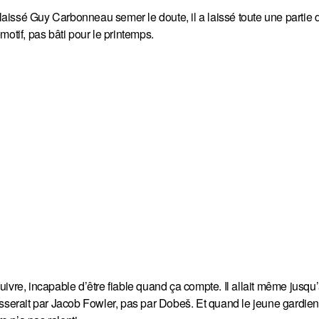
a laissé Guy Carbonneau semer le doute, il a laissé toute une parti
otif, pas bâti pour le printemps.
 suivre, incapable d’être fiable quand ça compte. Il allait même jusqu
asserait par Jacob Fowler, pas par Dobeš. Et quand le jeune gardie