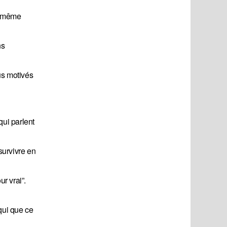
la même
ns
us motivés
qui parlent
survivre en
r vrai”.
qui que ce