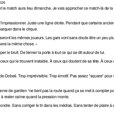
2026
 et le match aura lieu dimanche. Je vais approcher ce match-là de 
’impressionner. Juste une ligne droite. Pendant que certains ancie
barquer dans le cirque.
seront les mêmes joueurs. Les gars vont sans doute être un peu pl
 sera la même chose. »
 le bruit. De fermer la porte à tout ce qui se dit autour de lui.
ceux qui le trouvent instable. À ceux qui doutent de sa tête. À ceux 
 de Dobeš. Trop imprévisible. Trop émotif. Pas assez "square" pour 
enre de gardien “ne tient pas la route quand ça se met à compter pou
 à rester calme quand la pression monte.
re. Sans corriger le tir dans les médias. Sans tenter de plaire à 