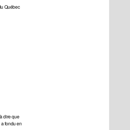
e du Québec
’à dire que
n a fondu en