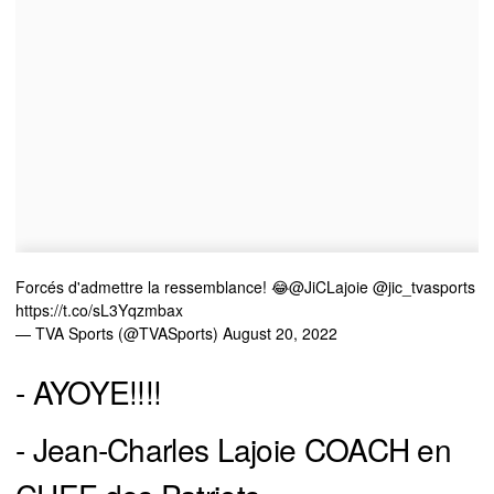
Forcés d'admettre la ressemblance! 😂
@JiCLajoie
@jic_tvasports
https://t.co/sL3Yqzmbax
— TVA Sports (@TVASports)
August 20, 2022
- AYOYE!!!!
- Jean-Charles Lajoie COACH en