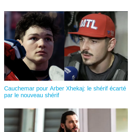
Cauchemar pour Arber Xhekaj: le shérif écarté
par le nouveau shérif