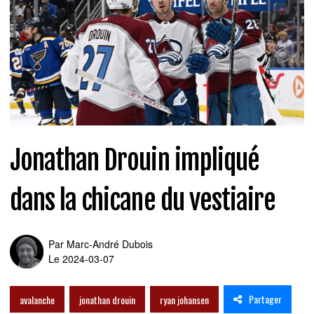
Jonathan Drouin impliqué
dans la chicane du vestiaire
Par
Marc-André Dubois
Le 2024-03-07
Partager
avalanche
jonathan drouin
ryan johansen