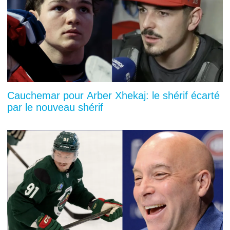
Cauchemar pour Arber Xhekaj: le shérif écarté
par le nouveau shérif