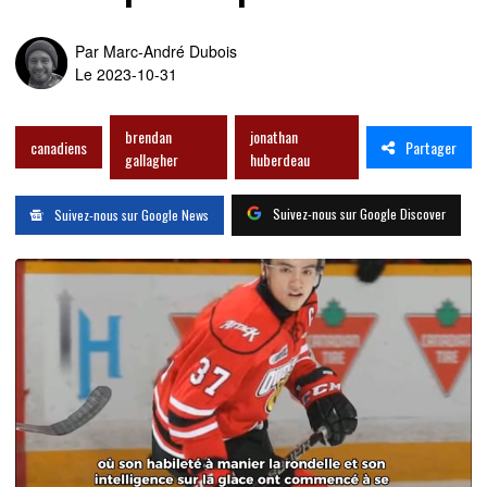
Par
Marc-André Dubois
Le 2023-10-31
brendan
jonathan
Partager
canadiens
gallagher
huberdeau
Suivez-nous sur Google Discover
Suivez-nous sur Google News