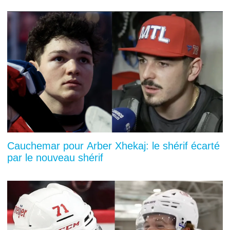
Cauchemar pour Arber Xhekaj: le shérif écarté
par le nouveau shérif