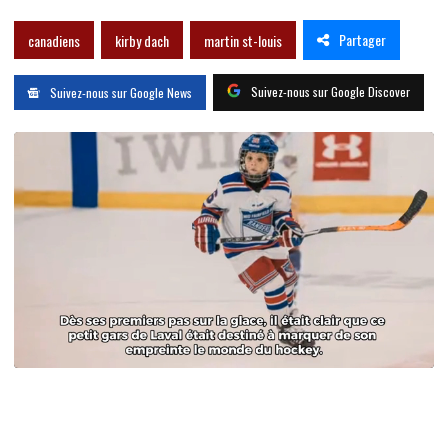
Partager
canadiens
kirby dach
martin st-louis
Suivez-nous sur Google Discover
Suivez-nous sur Google News