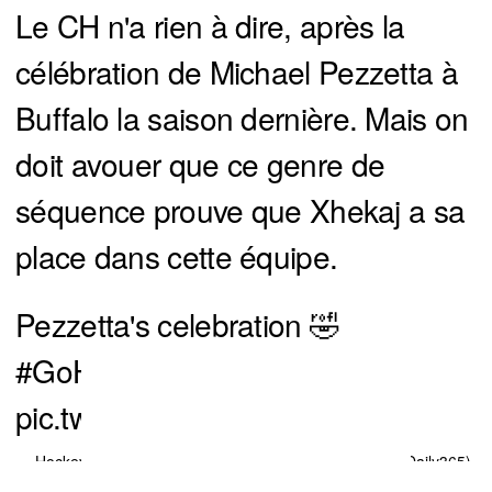
Le CH n'a rien à dire, après la
célébration de Michael Pezzetta à
Buffalo la saison dernière. Mais on
doit avouer que ce genre de
séquence prouve que Xhekaj a sa
place dans cette équipe.
Pezzetta's celebration 🤣
#GoHabsGo
pic.twitter.com/xvAmgqNyUs
— Hockey Daily 365 l NHL Highlights & News (@HockeyDaily365)
March 28, 2023
You can close this ad in 5 seconds