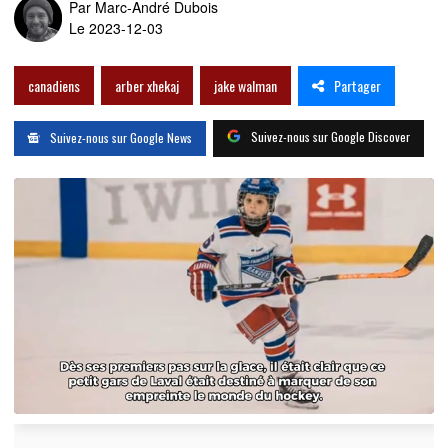
Par
Marc-André Dubois
Le 2023-12-03
Partager
canadiens
arber xhekaj
jake walman
Suivez-nous sur Google Discover
Suivez-nous sur Google News