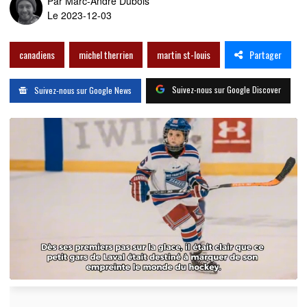
Par
Marc-André Dubois
Le 2023-12-03
Partager
canadiens
michel therrien
martin st-louis
Suivez-nous sur Google Discover
Suivez-nous sur Google News