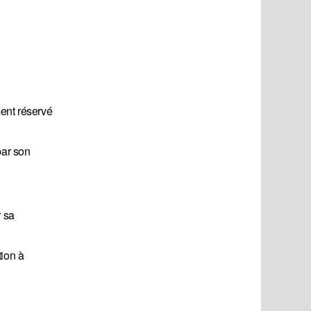
ment réservé
par son
r sa
tion à