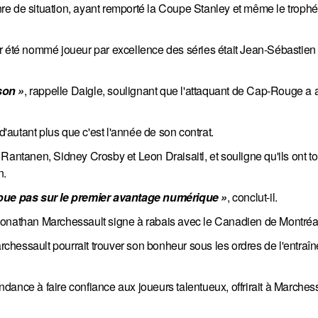
re de situation, ayant remporté la Coupe Stanley et même le trop
ir été nommé joueur par excellence des séries était Jean-Sébastien
son »
, rappelle Daigle, soulignant que l'attaquant de Cap-Rouge a a
d'autant plus que c'est l'année de son contrat.
 Rantanen, Sidney Crosby et Leon Draisaitl, et souligne qu'ils ont 
n.
 joue pas sur le premier avantage numérique »
, conclut-il.
Jonathan Marchessault signe à rabais avec le Canadien de Montréa
hessault pourrait trouver son bonheur sous les ordres de l'entraîn
endance à faire confiance aux joueurs talentueux, offrirait à Marches