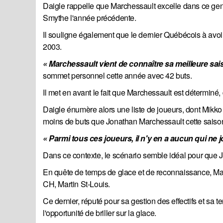
Daigle rappelle que Marchessault excelle dans ce gen
Smythe l'année précédente.
Il souligne également que le dernier Québécois à avo
2003.
« Marchessault vient de connaître sa meilleure sai
sommet personnel cette année avec 42 buts.
Il met en avant le fait que Marchessault est déterminé, 
Daigle énumère alors une liste de joueurs, dont Mikko
moins de buts que Jonathan Marchessault cette saiso
« Parmi tous ces joueurs, il n'y en a aucun qui ne
Dans ce contexte, le scénario semble idéal pour que 
En quête de temps de glace et de reconnaissance, Marc
CH, Martin St-Louis.
Ce dernier, réputé pour sa gestion des effectifs et sa t
l'opportunité de briller sur la glace.