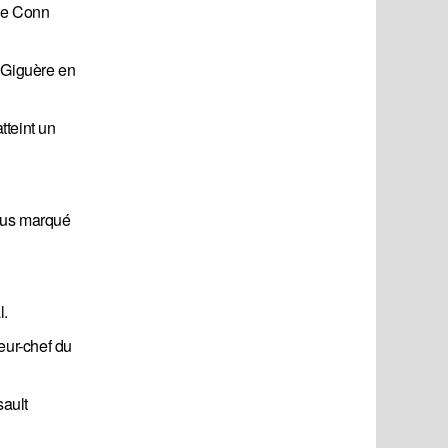
hée Conn
 Giguère en
tteint un
tous marqué
l.
eur-chef du
sault