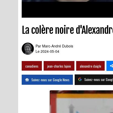
La colère noire d'Alexandr
Par
Marc-André Dubois
Le 2024-05-04
canadiens
jean-charles lajoie
alexandre daigle
Suivez-nous sur Goog
Suivez-nous sur Google News