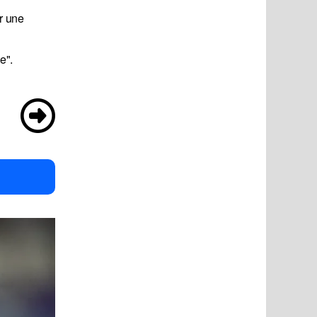
ir une
e".