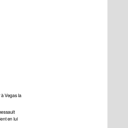
r à Vegas la
hessault
ent en lui