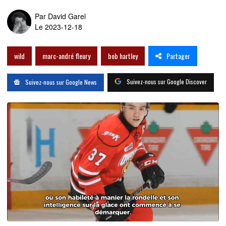
Par
David Garel
Le 2023-12-18
Partager
wild
marc-andré fleury
bob hartley
Suivez-nous sur Google Discover
Suivez-nous sur Google News