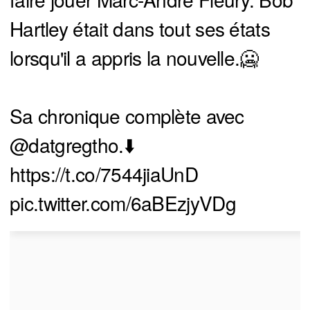
Hartley était dans tout ses états
lorsqu'il a appris la nouvelle.🥶
Sa chronique complète avec
@datgregtho
.⬇️
https://t.co/7544jiaUnD
pic.twitter.com/6aBEzjyVDg