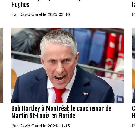
Hughes
l
Par
David Garel
le 2025-03-10
P
Bob Hartley à Montréal: le cauchemar de
C
Martin St-Louis en Floride
H
Par
David Garel
le 2024-11-15
P