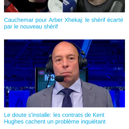
Cauchemar pour Arber Xhekaj: le shérif écarté
par le nouveau shérif
Le doute s'installe: les contrats de Kent
Hughes cachent un problème inquiétant