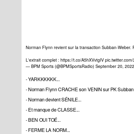
Norman Flynn revient sur la transaction Subban-Weber. Pa
L'extrait complet :
https://t.co/A5hXVvtgIV
pic.twitter.co
— BPM Sports (@BPMSportsRadio)
September 20, 202
- YARKKKKKK...
- Norman Flynn CRACHE son VENIN sur PK Subban..
- Norman devient SÉNILE...
- Et manque de CLASSE...
- BEN OUI TOÉ...
- FERME LA NORM...