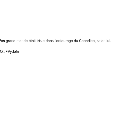
s grand monde était triste dans l'entourage du Canadien, selon lui.
m/2ZJFVydefn
2
..