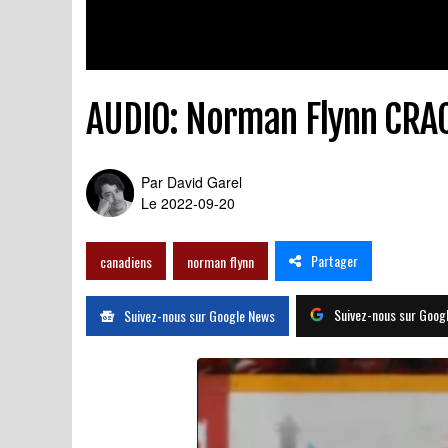
AUDIO: Norman Flynn CRAC
Par
David Garel
Le 2022-09-20
Partager
canadiens
norman flynn
Suivez-nous sur Goog
Suivez-nous sur Google News