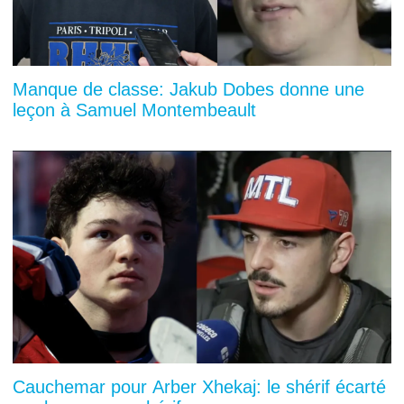
Manque de classe: Jakub Dobes donne une
leçon à Samuel Montembeault
Cauchemar pour Arber Xhekaj: le shérif écarté