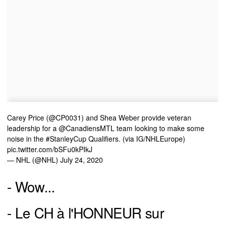
Carey Price (
@CP0031
) and Shea Weber provide veteran
leadership for a
@CanadiensMTL
team looking to make some
noise in the
#StanleyCup
Qualifiers. (via IG/NHLEurope)
pic.twitter.com/bSFu0kPIkJ
— NHL (@NHL)
July 24, 2020
- Wow...
- Le CH à l'HONNEUR sur