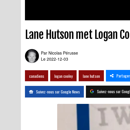
Lane Hutson met Logan Coo
Par
Nicolas Pérusse
Le 2022-12-03
Partager
canadiens
logan cooley
lane hutson
Suivez-nous sur Goog
Suivez-nous sur Google News