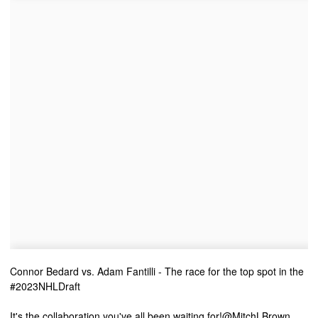
Connor Bedard vs. Adam Fantilli - The race for the top spot in the
#2023NHLDraft
It's the collaboration you've all been waiting for!
@MitchLBrown