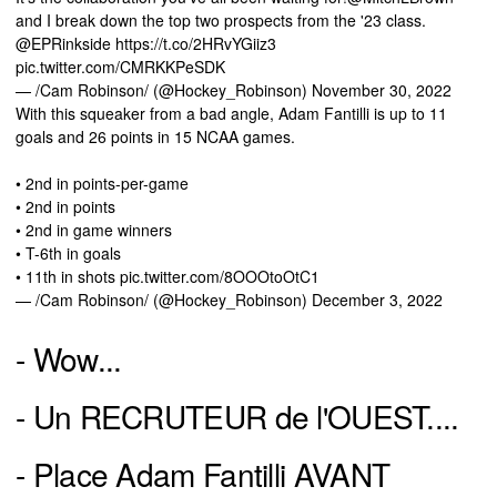
and I break down the top two prospects from the '23 class.
@EPRinkside
https://t.co/2HRvYGiiz3
pic.twitter.com/CMRKKPeSDK
— /Cam Robinson/ (@Hockey_Robinson)
November 30, 2022
With this squeaker from a bad angle, Adam Fantilli is up to 11
goals and 26 points in 15 NCAA games.
• 2nd in points-per-game
• 2nd in points
• 2nd in game winners
• T-6th in goals
• 11th in shots
pic.twitter.com/8OOOtoOtC1
— /Cam Robinson/ (@Hockey_Robinson)
December 3, 2022
- Wow...
- Un RECRUTEUR de l'OUEST....
- Place Adam Fantilli AVANT