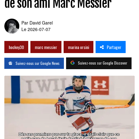
de son ami Marc Messier
Par
David Garel
Le 2026-07-07
Partager
hockey30
marc messier
marina orsini
Suivez-nous sur Google Discover
Suivez-nous sur Google News