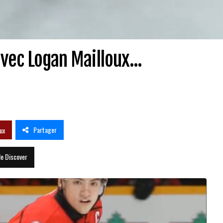
avec Logan Mailloux...
Partager
ux
le Discover