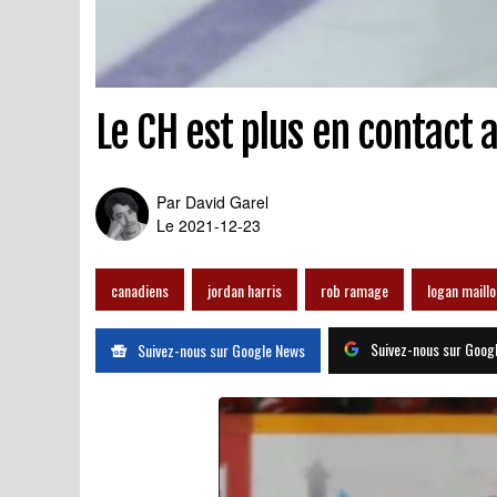
Le CH est plus en contact 
Par
David Garel
Le 2021-12-23
canadiens
jordan harris
rob ramage
logan maillo
Suivez-nous sur Goog
Suivez-nous sur Google News