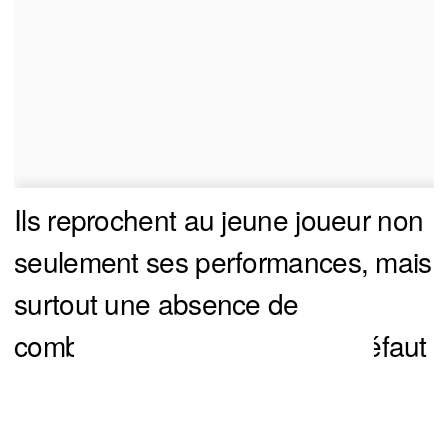
Ils reprochent au jeune joueur non
seulement ses performances, mais
surtout une absence de
combativité et d’humilité, un défaut
impardonnable dans une ville
You can close this ad in 5 seconds
aussi passionnée que Montréal.