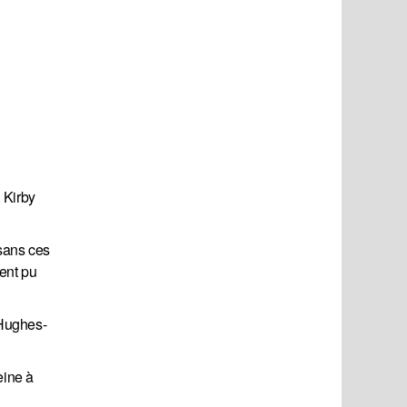
 Kirby
 sans ces
ient pu
 Hughes-
eine à