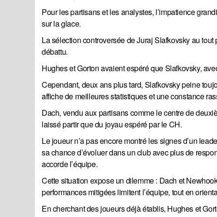
Pour les partisans et les analystes, l’impatience grand
sur la glace.
La sélection controversée de Juraj Slafkovsky au tout
débattu.
Hughes et Gorton avaient espéré que Slafkovsky, avec 
Cependant, deux ans plus tard, Slafkovsky peine toujo
affiche de meilleures statistiques et une constance ra
Dach, vendu aux partisans comme le centre de deuxièm
laissé partir que du joyau espéré par le CH.
Le joueur n’a pas encore montré les signes d’un leade
sa chance d’évoluer dans un club avec plus de responsa
accorde l’équipe.
Cette situation expose un dilemme : Dach et Newhook 
performances mitigées limitent l’équipe, tout en orientan
En cherchant des joueurs déjà établis, Hughes et Gort