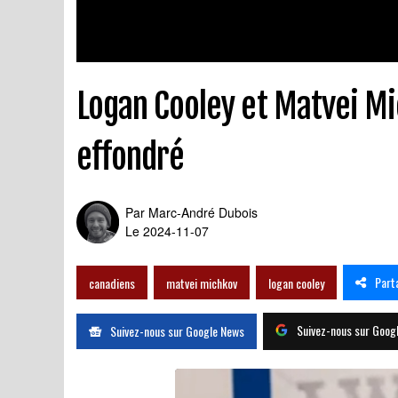
Logan Cooley et Matvei Mi
effondré
Par
Marc-André Dubois
Le 2024-11-07
Part
canadiens
matvei michkov
logan cooley
Suivez-nous sur Goog
Suivez-nous sur Google News