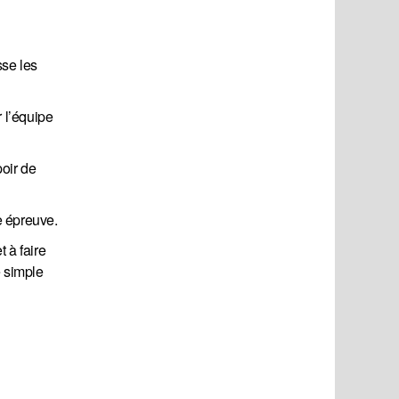
sse les
 l’équipe
poir de
e épreuve.
 à faire
e simple