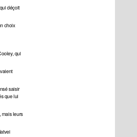
qui déçoit
un choix
Cooley, qui
vaient
nsé saisir
s que lui
 mais leurs
atvei