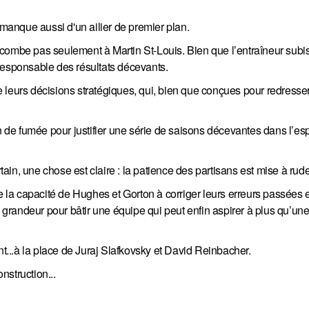
anque aussi d'un ailier de premier plan.
combe pas seulement à Martin St-Louis. Bien que l’entraîneur subi
l responsable des résultats décevants.
 leurs décisions stratégiques, qui, bien que conçues pour redresser
an de fumée pour justifier une série de saisons décevantes dans l’es
in, une chose est claire : la patience des partisans est mise à rud
a capacité de Hughes et Gorton à corriger leurs erreurs passées et
e grandeur pour bâtir une équipe qui peut enfin aspirer à plus qu’un
...à la place de Juraj Slafkovsky et David Reinbacher.
nstruction...