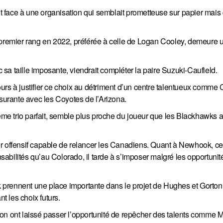
it face à une organisation qui semblait prometteuse sur papier mais 
 premier rang en 2022, préférée à celle de Logan Cooley, demeure 
sa taille imposante, viendrait compléter la paire Suzuki-Caufield.
urs à justifier ce choix au détriment d’un centre talentueux comme 
ssurante avec les Coyotes de l’Arizona.
e trio parfait, semble plus proche du joueur que les Blackhawks a
r offensif capable de relancer les Canadiens. Quant à Newhook, ce
bilités qu’au Colorado, il tarde à s’imposer malgré les opportunité
prennent une place importante dans le projet de Hughes et Gorton,
t les choix futurs.
on ont laissé passer l’opportunité de repêcher des talents comme M