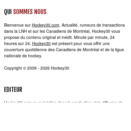
QUI
SOMMES NOUS
Bienvenue sur
Hockey30.com
. Actualité, rumeurs de transactions
dans la LNH et sur les Canadiens de Montréal, Hockey30 vous
propose du contenu original et inédit. Minute par minute, 24
heures sur 24,
Hockey30
est présent pour vous offrir une
couverture quotidienne des Canadiens de Montréal et de la ligue
nationale de hockey.
Copyright © 2008 - 2026 Hockey30
EDITEUR
Hockey30.com se spécialise dans la production et la diffusion de
sites web d'actualité. Chez Hockey30.com, nous écrivons,
produisons et réalisons les projets médiatiques de A à Z.